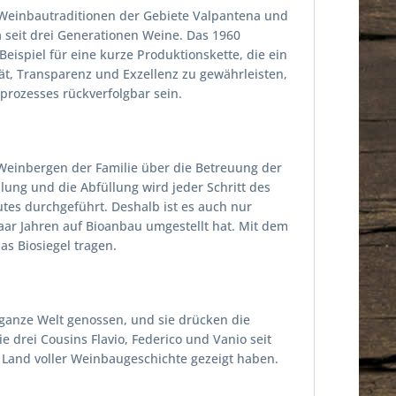
e Weinbautraditionen der Gebiete Valpantena und
za seit drei Generationen Weine. Das 1960
eispiel für eine kurze Produktionskette, die ein
t, Transparenz und Exzellenz zu gewährleisten,
prozesses rückverfolgbar sein.
Weinbergen der Familie über die Betreuung der
lung und die Abfüllung wird jeder Schritt des
tes durchgeführt. Deshalb ist es auch nur
aar Jahren auf Bioanbau umgestellt hat. Mit dem
s Biosiegel tragen.
 ganze Welt genossen, und sie drücken die
ie drei Cousins Flavio, Federico und Vanio seit
m Land voller Weinbaugeschichte gezeigt haben.