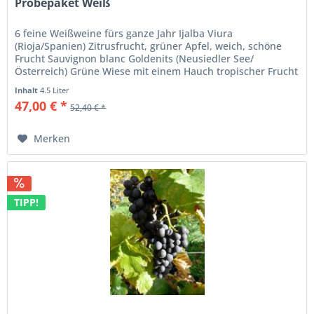
Probepaket Weiß
6 feine Weißweine fürs ganze Jahr Ijalba Viura
(Rioja/Spanien) Zitrusfrucht, grüner Apfel, weich, schöne
Frucht Sauvignon blanc Goldenits (Neusiedler See/
Österreich) Grüne Wiese mit einem Hauch tropischer Frucht
- sehr fein Grüner...
Inhalt
4.5 Liter
47,00 € *
52,40 € *
Merken
TIPP!