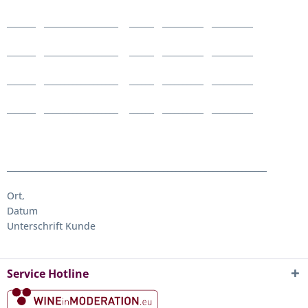
_______ __________________ ______ __________ __________
_______ __________________ ______ __________ __________
_______ __________________ ______ __________ __________
_______ __________________ ______ __________ __________
_______________________________________________________________
Ort,
Datum
Unterschrift Kunde
Service Hotline