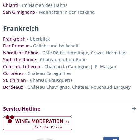
Chianti
- Im Namen des Hahns
San Gimignano
- Manhattan in der Toskana
Frankreich
Frankreich
- Überblick
Der Primeur
- Geliebt und belächelt
Nördliche Rhône
- Côte Rôtie, Hermitage, Crozes Hermitage
Südliche Rhône
- Châteauneuf-du-Pape
Côtes du Lubéron
- Château la Canorgue, J. P. Margan
Corbières
- Château Caraguilhes
St. Chinian
- Château Bousquette
Bordeaux
- Château Chavrignac, Château Pouchaud-Larquey
Service Hotline