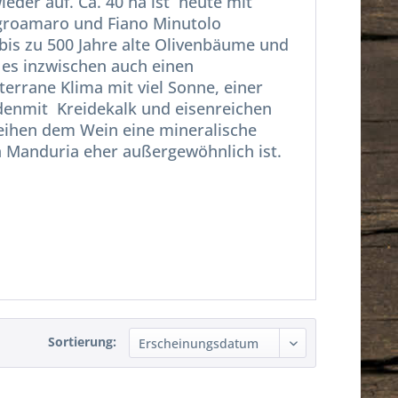
eder auf. Ca. 40 ha ist
heute mit
egroamaro und Fiano Minutolo
 bis zu 500 Jahre alte Olivenbäume und
es inzwischen auch einen
errane Klima mit viel Sonne, einer
odenmit
Kreidekalk und eisenreichen
eihen dem Wein eine mineralische
on Manduria eher außergewöhnlich ist.
Sortierung: