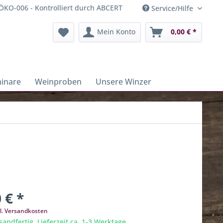
ÖKO-006 - Kontrolliert durch ABCERT
Service/Hilfe
Mein Konto
0,00 € *
inare
Weinproben
Unsere Winzer
 € *
l. Versandkosten
sandfertig, Lieferzeit ca. 1-3 Werktage