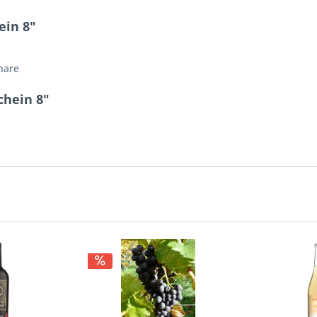
ein 8"
nare
chein 8"