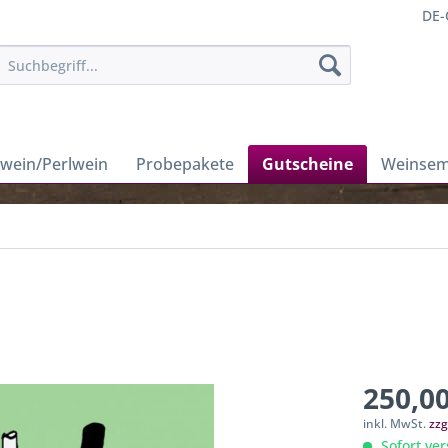
DE-
wein/Perlwein
Probepakete
Gutscheine
Weinsem
250,00
inkl. MwSt.
zzg
Sofort ver