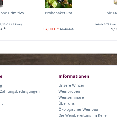
one Primitivo
Probepaket Rot
Epic M
13,20 € * / 1 Liter)
Inhalt
0.75 Liter
 € *
57,00 € *
9,9
61,40 € *
ce
Informationen
ng
Unsere Winzer
 Zahlungsbedingungen
Weinproben
Weinseminare
ht
Über uns
Ökologischer Weinbau
Die Weinbereitung im Keller