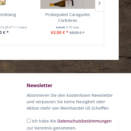
einklang
Probepaket Caraguiles
Mis
Corbières
(13,20 € * / 1 Liter)
Inhalt
3.75 Liter
Inhalt
0.75 Lit
0 € *
63,00 € *
8,
68,00 € *
Newsletter
Abonnieren Sie den kostenlosen Newsletter
und verpassen Sie keine Neuigkeit oder
Aktion mehr von Weinhandel Uli Scheffler.
Ich habe die
Datenschutzbestimmungen
zur Kenntnis genommen.