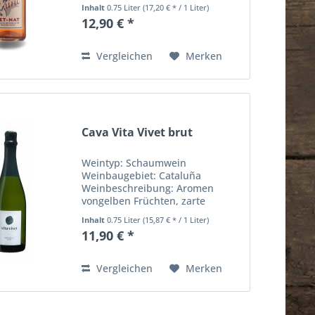
Grapefruit, Hefe, frisch, spritzig
Inhalt
0.75 Liter
(17,20 € * / 1 Liter)
Rebsorten: Garnatxa, Muscat
12,90 € *
Trinktemperatur: 8° bis 10° C
Alkohohlgehalt in %: 12 Inhalt:
0,75 Liter Sonstige...
Vergleichen
Merken
Cava Vita Vivet brut
Weintyp: Schaumwein
Weinbaugebiet: Cataluña
Weinbeschreibung: Aromen
vongelben Früchten, zarte
Blütentöne, feine Perlage
Inhalt
0.75 Liter
(15,87 € * / 1 Liter)
Rebsorten: Xarello, Patellada,
11,90 € *
Macabeo Trinktemperatur: 8° bis
10° C Alkohohlgehalt in %: 11
Inhalt: 0,75 Liter...
Vergleichen
Merken