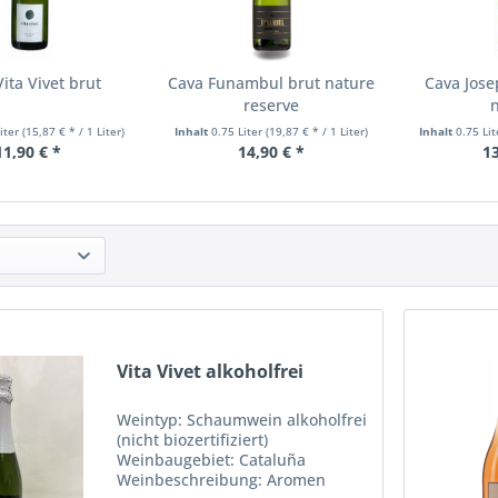
ita Vivet brut
Cava Funambul brut nature
Cava Jose
reserve
Liter
(15,87 € * / 1 Liter)
Inhalt
0.75 Liter
(19,87 € * / 1 Liter)
Inhalt
0.75 Li
11,90 € *
14,90 € *
13
Vita Vivet alkoholfrei
Weintyp: Schaumwein alkoholfrei
(nicht biozertifiziert)
Weinbaugebiet: Cataluña
Weinbeschreibung: Aromen