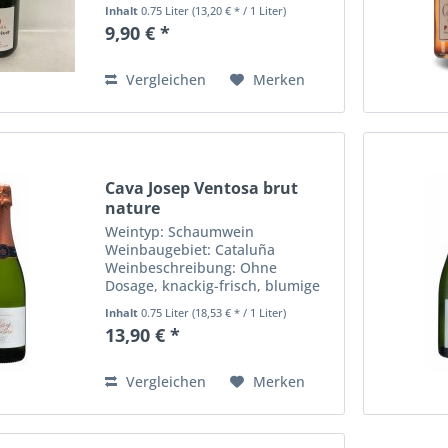
vongelben Früchten, zarte
Inhalt
0.75 Liter
(13,20 € * / 1 Liter)
Blütentöne, feine Perlage
9,90 € *
Rebsorten: Trinktemperatur: 8°
bis 10° C Alkohohlgehalt in %: 0
Inhalt: 0,75...
Vergleichen
Merken
Cava Josep Ventosa brut
nature
Weintyp: Schaumwein
Weinbaugebiet: Cataluña
Weinbeschreibung: Ohne
Dosage, knackig-frisch, blumige
Akzente, reife Früchte, komplex
Inhalt
0.75 Liter
(18,53 € * / 1 Liter)
Rebsorten: Xarello, Patellada,
13,90 € *
Macabeo Trinktemperatur: 8° bis
10° C Alkohohlgehalt in %: 11
Inhalt: 0,75...
Vergleichen
Merken