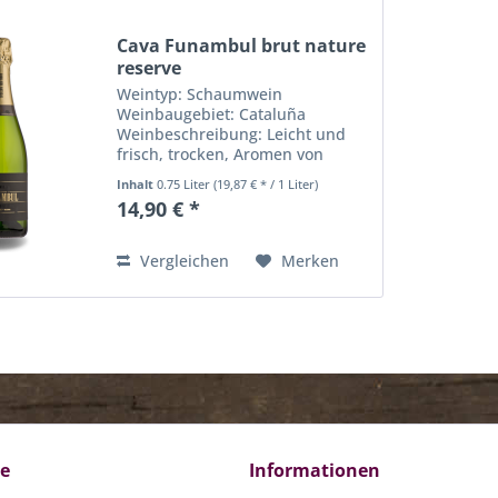
Cava Funambul brut nature
reserve
Weintyp: Schaumwein
Weinbaugebiet: Cataluña
Weinbeschreibung: Leicht und
frisch, trocken, Aromen von
zarten Blüten und Steinobst
Inhalt
0.75 Liter
(19,87 € * / 1 Liter)
Rebsorten: Xarello, Patellada,
14,90 € *
Macabeo Trinktemperatur: 8° bis
10° C Alkohohlgehalt in %: 11
Inhalt: 0,75...
Vergleichen
Merken
ce
Informationen