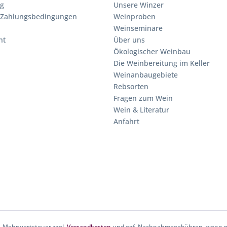
ng
Unsere Winzer
 Zahlungsbedingungen
Weinproben
Weinseminare
ht
Über uns
Ökologischer Weinbau
Die Weinbereitung im Keller
Weinanbaugebiete
Rebsorten
Fragen zum Wein
Wein & Literatur
Anfahrt
zl. Mehrwertsteuer zzgl.
Versandkosten
und ggf. Nachnahmegebühren, wenn ni