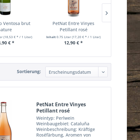
p Ventosa brut
PetNat Entre Vinyes
Vita Vive
nature
Petillant rosé
ter
(18,53 € * / 1 Liter)
Inhalt
0.75 Liter
(17,20 € * / 1 Liter)
Inhalt
0.75 Lite
,90 € *
12,90 € *
9,
Sortierung:
PetNat Entre Vinyes
Petillant rosé
Weintyp: Perlwein
Weinbaugebiet: Cataluña
Weinbeschreibung: Kräftige
Roséfärbung, Aromen von