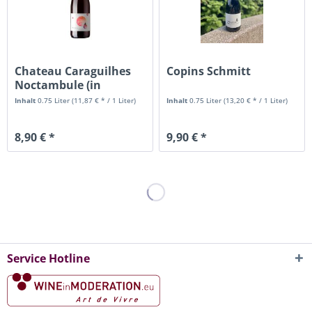
Chateau Caraguilhes
Copins Schmitt
Noctambule (in
Umstellung)
Inhalt
0.75 Liter
(11,87 € * / 1 Liter)
Inhalt
0.75 Liter
(13,20 € * / 1 Liter)
8,90 € *
9,90 € *
Service Hotline