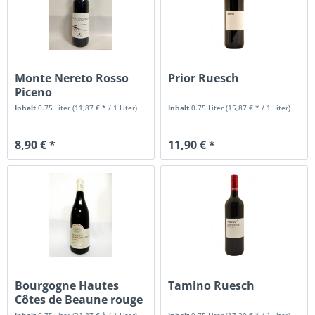
Monte Nereto Rosso
Prior Ruesch
Piceno
Inhalt
0.75 Liter
(11,87 € * / 1 Liter)
Inhalt
0.75 Liter
(15,87 € * / 1 Liter)
8,90 € *
11,90 € *
Bourgogne Hautes
Tamino Ruesch
Côtes de Beaune rouge
2023...