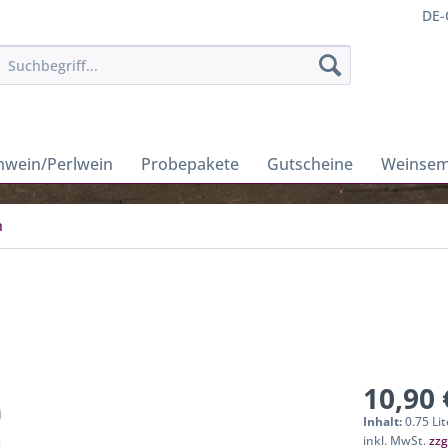
DE-
wein/Perlwein
Probepakete
Gutscheine
Weinsem
n
10,90 
Inhalt:
0.75 Lit
inkl. MwSt.
zzg