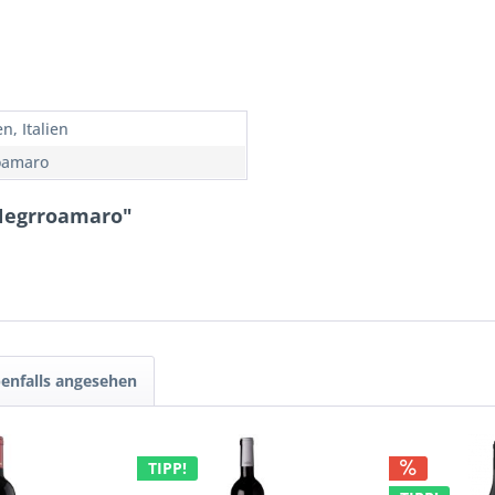
n, Italien
oamaro
 Negrroamaro"
enfalls angesehen
TIPP!