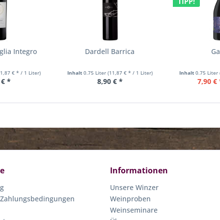
TIPP!
glia Integro
Dardell Barrica
Ga
11,87 € * / 1 Liter)
Inhalt
0.75 Liter
(11,87 € * / 1 Liter)
Inhalt
0.75 Liter
 € *
8,90 € *
7,90 € 
ce
Informationen
ng
Unsere Winzer
 Zahlungsbedingungen
Weinproben
Weinseminare