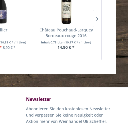
llier
Château Pouchaud-Larquey
Muscadet Ac
Bordeaux rouge 2016
Ménard G
(10,53 € * / 1 Liter)
Inhalt
0.75 Liter
(19,87 € * / 1 Liter)
Inhalt
0.75 Lit
*
14,90 € *
12
8,90 € *
Newsletter
Abonnieren Sie den kostenlosen Newsletter
und verpassen Sie keine Neuigkeit oder
Aktion mehr von Weinhandel Uli Scheffler.