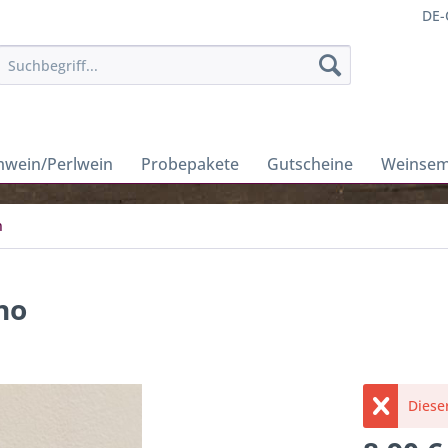
DE-
wein/Perlwein
Probepakete
Gutscheine
Weinsem
n
no
Dieser