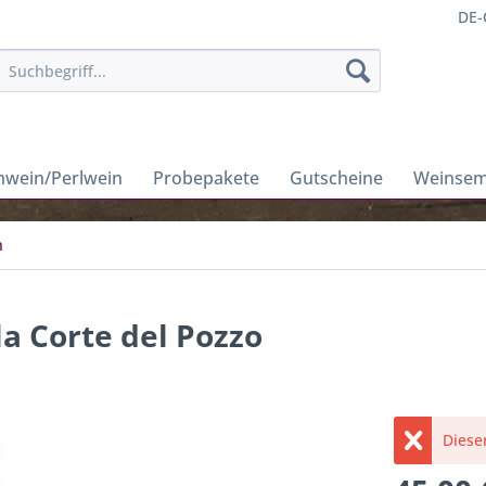
DE-
wein/Perlwein
Probepakete
Gutscheine
Weinsem
n
a Corte del Pozzo
Dieser