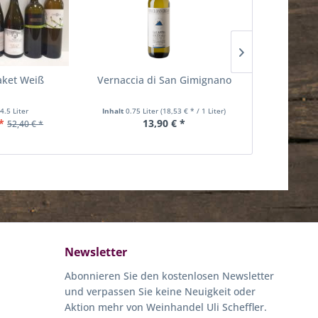
ket Weiß
Vernaccia di San Gimignano
Verdicc
t
4.5 Liter
Inhalt
0.75 Liter
(18,53 € * / 1 Liter)
Inhalt
0.75 Lit
*
13,90 € *
11
52,40 € *
Newsletter
Abonnieren Sie den kostenlosen Newsletter
und verpassen Sie keine Neuigkeit oder
Aktion mehr von Weinhandel Uli Scheffler.