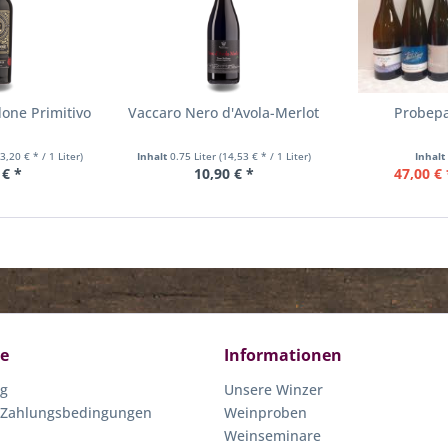
one Primitivo
Vaccaro Nero d'Avola-Merlot
Probepa
13,20 € * / 1 Liter)
Inhalt
0.75 Liter
(14,53 € * / 1 Liter)
Inhal
 € *
10,90 € *
47,00 € 
ce
Informationen
ng
Unsere Winzer
 Zahlungsbedingungen
Weinproben
Weinseminare