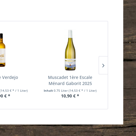
 Verdejo
Muscadet 1ère Escale
Verg
Ménard Gaborit 2025
(14,53 € * / 1 Liter)
Inhalt
0.75 Liter
(14,53 € * / 1 Liter)
Inhalt
0.75 Lit
90 € *
10,90 € *
7,