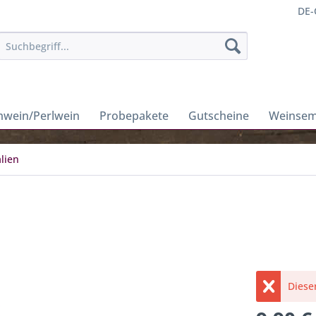
DE-
wein/Perlwein
Probepakete
Gutscheine
Weinsem
lien
Dieser