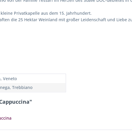
0 von der Familie Tessari im Herzen des Soave DOC-Gebietes in C
kleine Privatkapelle aus dem 15. Jahrhundert.
haften die 25 Hektar Weinland mit großer Leidenschaft und Liebe 
n, Veneto
nega, Trebbiano
 Cappuccina"
uccina