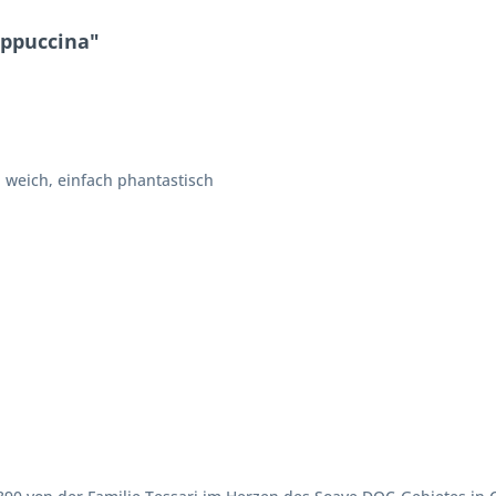
appuccina"
d weich, einfach phantastisch