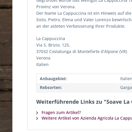
Gegründet wurde das Weingut La Cappuccina 189
Provinz von Verona.
Der Name La Cappuccina ist ein Hinweis auf die 
Sisto, Pietro, Elena und Vater Lorenzo bewirtsc
an der asteten Verbesserung Ihrer Produkte.
La Cappuccina
Via S. Brizio, 125,
37032 Costalunga di Monteforte d’Alpone (VR)
Verona
Italien
Anbaugebiet:
Italie
Rebsorten:
Garga
Weiterführende Links zu "Soave La
Fragen zum Artikel?
Weitere Artikel von Azienda Agricola La Capp